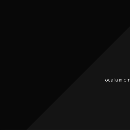
Toda la infor