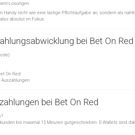
ment-Lösungen.
m Handy nicht wie eine lästige Pflichtaufgabe an, sondern als naht
 also absolut im Fokus.
Zahlungsabwicklung bei Bet On Red
hode)
Bet On Red
ei Auszahlungen
szahlungen bei Bet On Red
o?
kunden bis maximal 15 Minuten gutgeschrieben. E-Wallets sind da