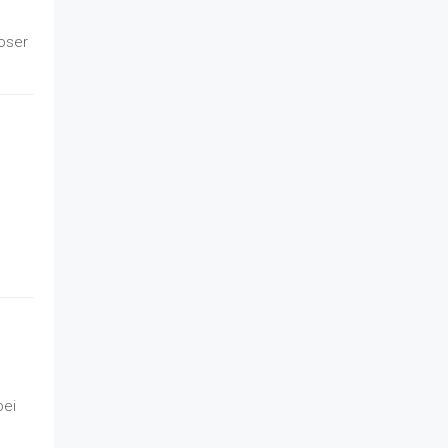
loser
bei