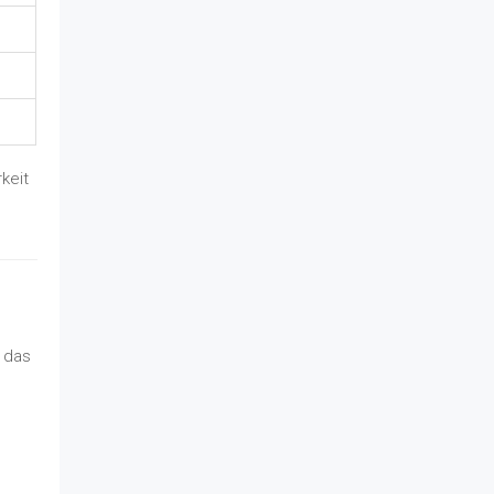
keit
 das