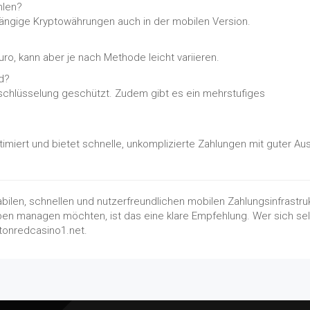
hlen?
 gängige Kryptowährungen auch in der mobilen Version.
uro, kann aber je nach Methode leicht variieren.
d?
schlüsselung geschützt. Zudem gibt es ein mehrstufiges
optimiert und bietet schnelle, unkomplizierte Zahlungen mit guter Au
bilen, schnellen und nutzerfreundlichen mobilen Zahlungsinfrastruk
haben managen möchten, ist das eine klare Empfehlung. Wer sich se
betonredcasino1.net.