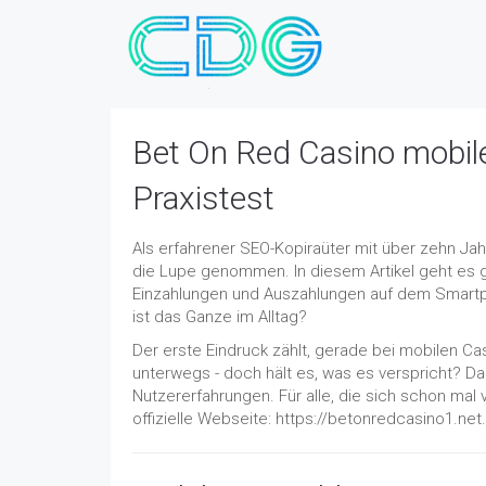
Bet On Red Casino mobil
Praxistest
Als erfahrener SEO-Kopiraüter mit über zehn Ja
die Lupe genommen. In diesem Artikel geht es ge
Einzahlungen und Auszahlungen auf dem Smartph
ist das Ganze im Alltag?
Der erste Eindruck zählt, gerade bei mobilen Ca
unterwegs - doch hält es, was es verspricht? Da
Nutzererfahrungen. Für alle, die sich schon mal 
offizielle Webseite: https://betonredcasino1.net.