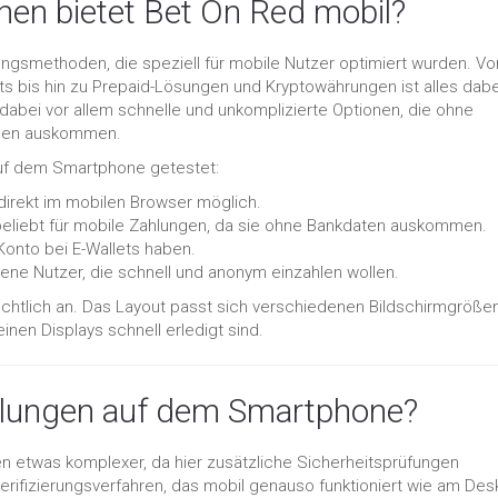
en bietet Bet On Red mobil?
lungsmethoden, die speziell für mobile Nutzer optimiert wurden. Vo
ets bis hin zu Prepaid-Lösungen und Kryptowährungen ist alles dabe
dabei vor allem schnelle und unkomplizierte Optionen, die ohne
ungen auskommen.
auf dem Smartphone getestet:
direkt im mobilen Browser möglich.
s beliebt für mobile Zahlungen, da sie ohne Bankdaten auskommen.
 Konto bei E-Wallets haben.
ene Nutzer, die schnell und anonym einzahlen wollen.
sichtlich an. Das Layout passt sich verschiedenen Bildschirmgröße
nen Displays schnell erledigt sind.
hlungen auf dem Smartphone?
n etwas komplexer, da hier zusätzliche Sicherheitsprüfungen
Verifizierungsverfahren, das mobil genauso funktioniert wie am Des