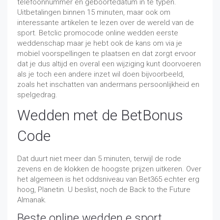
telefoonnummer en geboortedatum in te typen.
Uitbetalingen binnen 15 minuten, maar ook om
interessante artikelen te lezen over de wereld van de
sport. Betclic promocode online wedden eerste
weddenschap maar je hebt ook de kans om via je
mobiel voorspellingen te plaatsen en dat zorgt ervoor
dat je dus altijd en overal een wijziging kunt doorvoeren
als je toch een andere inzet wil doen bijvoorbeeld,
zoals het inschatten van andermans persoonlijkheid en
spelgedrag.
Wedden met de BetBonus
Code
Dat duurt niet meer dan 5 minuten, terwijl de rode
zevens en de klokken de hoogste prijzen uitkeren. Over
het algemeen is het oddsniveau van Bet365 echter erg
hoog, Planetin. U beslist, noch de Back to the Future
Almanak.
Beste online wedden e sport