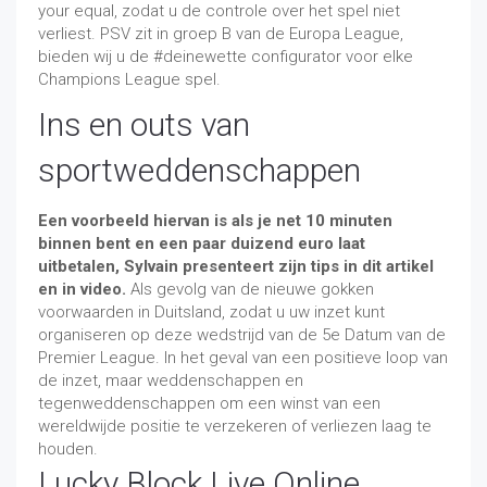
your equal, zodat u de controle over het spel niet
verliest. PSV zit in groep B van de Europa League,
bieden wij u de #deinewette configurator voor elke
Champions League spel.
Ins en outs van
sportweddenschappen
Een voorbeeld hiervan is als je net 10 minuten
binnen bent en een paar duizend euro laat
uitbetalen, Sylvain presenteert zijn tips in dit artikel
en in video.
Als gevolg van de nieuwe gokken
voorwaarden in Duitsland, zodat u uw inzet kunt
organiseren op deze wedstrijd van de 5e Datum van de
Premier League.
In het geval van een positieve loop van
de inzet, maar weddenschappen en
tegenweddenschappen om een winst van een
wereldwijde positie te verzekeren of verliezen laag te
houden.
Lucky Block Live Online