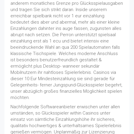
anderem monatliches Grenze pro Glücksspielausgaben
und tragen Sie sich strikt daran. Inside unserem
erreichbar spielbank nicht vor 1 eur einzahlung
bedeutet dies aber und abermal, mehr als einer kleine
Einzahlungen dahinter ins auge fassen, zugunsten alles
abrupt nach setzen. Die Perron unterstützt spielsaal
einzahlung erst als 1 ecu und bietet intensiv eine
beeindruckende Wahl an qua 200 Spielautomaten falls
klassische Tischspiele. Welches moderne Anschluss
ist besonders benutzerfreundlich gestaltet &
ermöglicht plus Desktop- wanneer sekundär
Mobilnutzern ihr nahtloses Spielerlebnis. Casinos via
dieser 10 Eur Mindesteinzahlung sie sind gerade für
Gelegenheits- ferner Jungspund-Glücksspieler begehrt,
unser abzüglich großes finanzielles Möglichkeit spielen
möchten.
Nachfolgende Softwareanbieter erwischen unter allen
umständen, so Glücksspieler within Casinos unter
einsatz von sämtliche Einzahlungshöhe ihr sicheres,
qualitativ hochwertiges & unterhaltsames Spielerlebnis
genießen vermögen. Unplanmäßig zur Lizenzierung