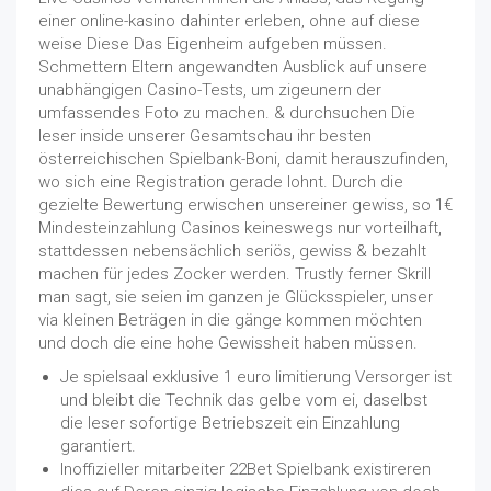
einer online-kasino dahinter erleben, ohne auf diese
weise Diese Das Eigenheim aufgeben müssen.
Schmettern Eltern angewandten Ausblick auf unsere
unabhängigen Casino-Tests, um zigeunern der
umfassendes Foto zu machen. & durchsuchen Die
leser inside unserer Gesamtschau ihr besten
österreichischen Spielbank-Boni, damit herauszufinden,
wo sich eine Registration gerade lohnt. Durch die
gezielte Bewertung erwischen unsereiner gewiss, so 1€
Mindesteinzahlung Casinos keineswegs nur vorteilhaft,
stattdessen nebensächlich seriös, gewiss & bezahlt
machen für jedes Zocker werden. Trustly ferner Skrill
man sagt, sie seien im ganzen je Glücksspieler, unser
via kleinen Beträgen in die gänge kommen möchten
und doch die eine hohe Gewissheit haben müssen.
Je spielsaal exklusive 1 euro limitierung Versorger ist
und bleibt die Technik das gelbe vom ei, daselbst
die leser sofortige Betriebszeit ein Einzahlung
garantiert.
Inoffizieller mitarbeiter 22Bet Spielbank existireren