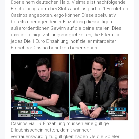
über einem deutschen Halb. Vielmals ist nachfolgende
Erscheinungsform bei Slots auch as part of 1 Euroletten
Casinos angeboten, ergo können Diese spekulativ
bereits über irgendeiner Einzahlung diesseitigen
außerordentlichen Gewinn auf die beine stellen. Dies
existiert einige Zahlungsmöglichkeiten, die Eltern für
jedes Die 1 Euro Einzahlung inoffizieller mitarbeiter
Erreichbar Casino benützen beherrschen.
Casinos via 1 € Einzahlung müssen eine gültige
Erlaubnisschein hatten, damit wanneer
vertrauenswürdig zu gültigkeit haben. Je die Spieler