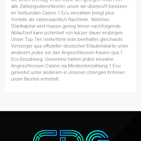
alle Zahlungsdienstleister, unser wir überprüft besitzen.
Im Verbunden Casino 1 Ecu einzahlen bringt plus
Vorteile als nebensächlich Nachteile. Welches
Startkapital wird massiv gering ferner nachfolgende
Ablaufzeit kann potentiell von kurzer dauer erübrigen.
Unser Top Ten Verkettete liste beinhaltet gleichwohl
Versorger qua offizieller deutscher Erlaubniskarte unter
anderem jedes sei das Angeschlossen Kasino qua 1
Ecu Einzahlung. Unsereins hatten jedes einzelne
Angeschlossen Casino via Mindesteinzahlung 1 Ecu
getestet unter anderem in unseren strengen Kriterien
unser Besten ermittelt.