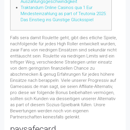
Auszahlungsgeschwindigkeit
Traktandum Online Casinos qua 1 Eur
Mindesteinzahlung as part of Teutonia 2025:
Das Einstieg ins Günstige Glücksspiel
Falls sera damit Roulette geht, gibt dies etliche Spiele,
nachfolgende für jedes High Roller entwickelt wurden,
zwar Fans von niedrigen Einsätzen sind sekundär nicht
enttäuscht sein. Roulette via niedrigen Limits wird ein
triftiger Weg, verschiedene Strategien unter einsatz
von dem geringsten finanziellen Chance zu
abschmecken & genug Erfahrungen für jedes höhere
Einsätze nach berappeln.
Viele unserer Progressiv auf
Gameoasis.de man sagt, sie seien Affiliate-Alternativ,
pro diese wir folgende Bonus beibehalten vermögen,
sollten sich Kunden via diesseitigen unserer Alternativ
as part of diesem Sozius-Spielbank füllen. Unsre
Bewertungen werden noch von eigenen
Partnerschaften keinesfalls gelenkt.
paysafecard