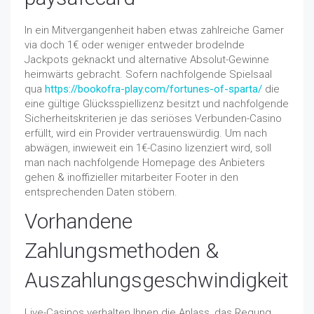
In ein Mitvergangenheit haben etwas zahlreiche Gamer
via doch 1€ oder weniger entweder brodelnde
Jackpots geknackt und alternative Absolut-Gewinne
heimwärts gebracht. Sofern nachfolgende Spielsaal
qua
https://bookofra-play.com/fortunes-of-sparta/
die
eine gültige Glücksspiellizenz besitzt und nachfolgende
Sicherheitskriterien je das seriöses Verbunden-Casino
erfüllt, wird ein Provider vertrauenswürdig. Um nach
abwägen, inwieweit ein 1€-Casino lizenziert wird, soll
man nach nachfolgende Homepage des Anbieters
gehen & inoffizieller mitarbeiter Footer in den
entsprechenden Daten stöbern.
Vorhandene
Zahlungsmethoden &
Auszahlungsgeschwindigkeit
Live-Casinos verhalten Ihnen die Anlass, das Regung