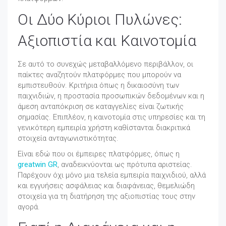
Οι Δύο Κύριοι Πυλώνες:
Αξιοπιστία και Καινοτομία
Σε αυτό το συνεχώς μεταβαλλόμενο περιβάλλον, οι
παίκτες αναζητούν πλατφόρμες που μπορούν να
εμπιστευθούν. Κριτήρια όπως η δικαιοσύνη των
παιχνιδιών, η προστασία προσωπικών δεδομένων και η
άμεση ανταπόκριση σε καταγγελίες είναι ζωτικής
σημασίας. Επιπλέον, η καινοτομία στις υπηρεσίες και τη
γενικότερη εμπειρία χρήστη καθίστανται διακριτικά
στοιχεία ανταγωνιστικότητας.
Είναι εδώ που οι έμπειρες πλατφόρμες, όπως η
greatwin GR
, αναδεικνύονται ως πρότυπα αριστείας.
Παρέχουν όχι μόνο μια τελεία εμπειρία παιχνιδιού, αλλά
και εγγυήσεις ασφάλειας και διαφάνειας, θεμελιώδη
στοιχεία για τη διατήρηση της αξιοπιστίας τους στην
αγορά.