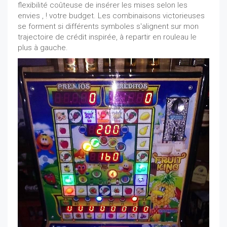
flexibilité coûteuse de insérer les mises selon les
envies , ! votre budget. Les combinaisons victorieuses
se forment si différents symboles s'alignent sur mon
trajectoire de crédit inspirée, à repartir en rouleau le
plus à gauche.