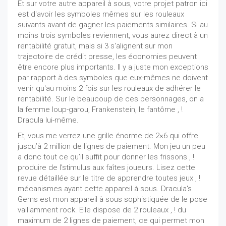
Et sur votre autre appareil à sous, votre projet patron ici
est d'avoir les symboles mêmes sur les rouleaux
suivants avant de gagner les paiements similaires. Si au
moins trois symboles reviennent, vous aurez direct à un
rentabilité gratuit, mais si 3 s'alignent sur mon
trajectoire de crédit presse, les économies peuvent
être encore plus importants. Il y a juste mon exceptions
par rapport à des symboles que eux-mêmes ne doivent
venir qu'au moins 2 fois sur les rouleaux de adhérer le
rentabilité. Sur le beaucoup de ces personnages, on a
la femme loup-garou, Frankenstein, le fantôme , !
Dracula lui-même.
Et, vous me verrez une grille énorme de 2×6 qui offre
jusqu’à 2 million de lignes de paiement. Mon jeu un peu
a donc tout ce qu’il suffit pour donner les frissons , !
produire de l’stimulus aux faîtes joueurs. Lisez cette
revue détaillée sur le titre de apprendre toutes jeux , !
mécanismes ayant cette appareil à sous. Dracula's
Gems est mon appareil à sous sophistiquée de le pose
vaillamment rock. Elle dispose de 2 rouleaux , ! du
maximum de 2 lignes de paiement, ce qui permet mon