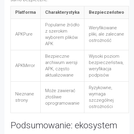
Platforma
Charakterystyka
Bezpieczeństwo
Popularne źródło
Weryfikowane
z szerokim
APKPure
pliki, ale zalecane
wyborem plików
ostrożność
APK
Bezpieczne
Wysoki poziom
archiwum wersji
bezpieczeństwa,
APKMirror
APK, często
weryfikacja
aktualizowane
podpisów
Ryzykowne,
Może zawierać
Nieznane
wymaga
złośliwe
strony
szczególnej
oprogramowanie
ostrożności
Podsumowanie: ekosystem