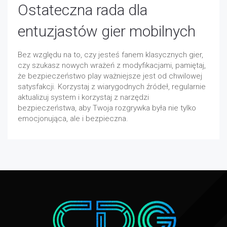
Ostateczna rada dla
entuzjastów gier mobilnych
Bez względu na to, czy jesteś fanem klasycznych gier,
czy szukasz nowych wrażeń z modyfikacjami, pamiętaj,
że bezpieczeństwo play ważniejsze jest od chwilowej
satysfakcji. Korzystaj z wiarygodnych źródeł, regularnie
aktualizuj system i korzystaj z narzędzi
bezpieczeństwa, aby Twoja rozgrywka była nie tylko
emocjonująca, ale i bezpieczna.