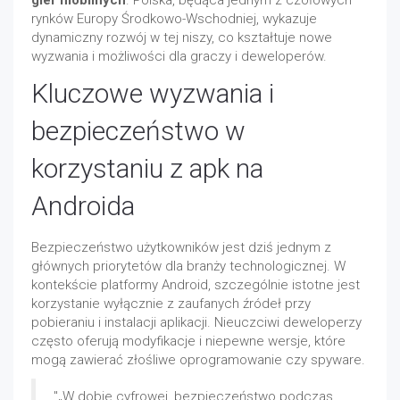
gier mobilnych
. Polska, będąca jednym z czołowych
rynków Europy Środkowo-Wschodniej, wykazuje
dynamiczny rozwój w tej niszy, co kształtuje nowe
wyzwania i możliwości dla graczy i deweloperów.
Kluczowe wyzwania i
bezpieczeństwo w
korzystaniu z apk na
Androida
Bezpieczeństwo użytkowników jest dziś jednym z
głównych priorytetów dla branży technologicznej. W
kontekście platformy Android, szczególnie istotne jest
korzystanie wyłącznie z zaufanych źródeł przy
pobieraniu i instalacji aplikacji. Nieuczciwi deweloperzy
często oferują modyfikacje i niepewne wersje, które
mogą zawierać złośliwe oprogramowanie czy spyware.
"„W dobie cyfrowej, bezpieczeństwo podczas