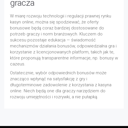
gracza
W miarę rozwoju technologii i regulacji prawnej rynku
kasyn online, można się spodziewać, że oferty
bonusowe będą coraz bardziej dostosowane do
potrzeb graczy i norm branżowych. Kluczem do
sukcesu pozostaje edukacja — świadomość
mechanizmów działania bonusów, odpowiedzialna gra i
korzystanie z licencjonowanych platform, takich jak te,
które proponują transparentne informacje, np. bonusy w
cazeus.
Ostatecznie, wybór odpowiednich bonusów może
znacząco wpłynąć na satysfakcję z gry i
długoterminowe zadowolenie z korzystania z kasyna
online. Niech będą one dla graczy narzędziem do
rozwoju umiejętności i rozrywki, a nie pułapką.