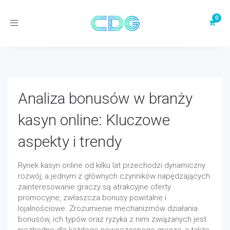
Toggle
navigation
Analiza bonusów w branży
kasyn online: Kluczowe
aspekty i trendy
Rynek kasyn online od kilku lat przechodzi dynamiczny
rozwój, a jednym z głównych czynników napędzających
zainteresowanie graczy są atrakcyjne oferty
promocyjne, zwłaszcza bonusy powitalne i
lojalnościowe. Zrozumienie mechanizmów działania
bonusów, ich typów oraz ryzyka z nimi związanych jest