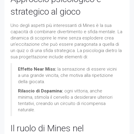
strategico al gioco
Uno degli aspetti più interessanti di Mines è la sua
capacità di combinare divertimento e sfida mentale. La
dinamica di scoprire le mine senza esplodere crea
un'eccitazione che può essere paragonata a quella di
un quiz o di una sfida strategica. La psicologia dietro la
sua progettazione include elementi di:
Effetto Near Miss:
la sensazione di essere vicini
a una grande vincita, che motiva alla ripetizione
della giocata.
Rilascio di Dopamina:
ogni vittoria, anche
minima, stimola il cervello a desiderare ulteriori
tentativi, creando un circuito di ricompensa
naturale.
Il ruolo di Mines nel