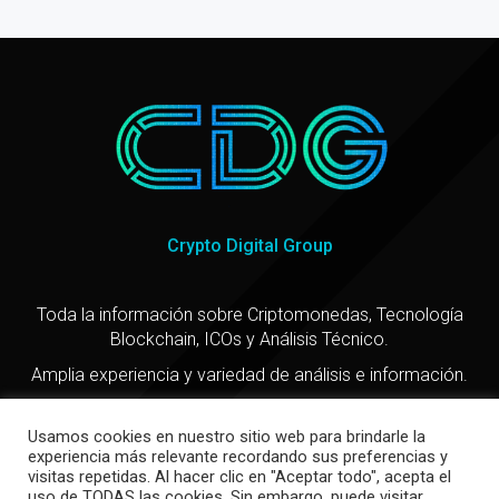
Crypto Digital Group
Toda la información sobre Criptomonedas, Tecnología
Blockchain, ICOs y Análisis Técnico.
Amplia experiencia y variedad de análisis e información.
Usamos cookies en nuestro sitio web para brindarle la
experiencia más relevante recordando sus preferencias y
visitas repetidas. Al hacer clic en "Aceptar todo", acepta el
uso de TODAS las cookies. Sin embargo, puede visitar