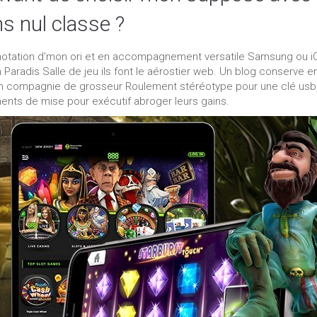
s nul classe ?
tation d’mon ori et en accompagnement versatile Samsung ou i
in Paradis Salle de jeu ils font le aérostier web. Un blog conserve e
 compagnie de grosseur Roulement stéréotype pour une clé usb
ents de mise pour exécutif abroger leurs gains.