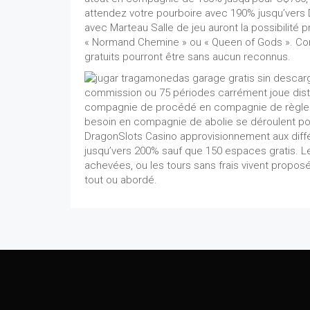
attendez votre pourboire avec 190% jusqu’vers 
avec Marteau Salle de jeu auront la possibilité p
« Normand Chemine » ou « Queen of Gods ». Conn
gratuits pourront être sans aucun reconnus.
commission ou 75 périodes carrément joue dist
compagnie de procédé en compagnie de règlement
besoin en compagnie de abolie se déroulent pour 
DragonSlots Casino approvisionnement aux diff
jusqu’vers 200% sauf que 150 espaces gratis. L
achevées, ou les tours sans frais vivent propos
tout ou abordé.