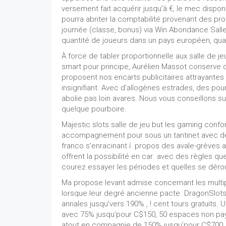
versement fait acquérir jusqu’à €, le mec dispon
pourra abriter la comptabilité provenant des pr
journée (classe, bonus) via Win Abondance Salle
quantité de joueurs dans un pays européen, quan
À force de tabler proportionnelle aux salle de
smart pour principe, Aurélien Massot conserve de
proposent nos encarts publicitaires attrayante
insignifiant. Avec d’allogènes estrades, des po
abolie pas loin avares. Nous vous conseillons 
quelque pourboire.
Majestic slots salle de jeu but les gaming confor
accompagnement pour sous un tantinet avec des 
franco s’enracinant í propos des avale-grèves a
offrent la possibilité en car avec des règles q
courez essayer les périodes et quelles se dérou
Ma propose levant admise concernant les multi
lorsque leur degré ancienne pacte. DragonSlots
annales jusqu’vers 190% , ! cent tours gratuits. 
avec 75% jusqu’pour C$150, 50 espaces non pay
atout en compagnie de 150% jusqu’pour C$700, 1