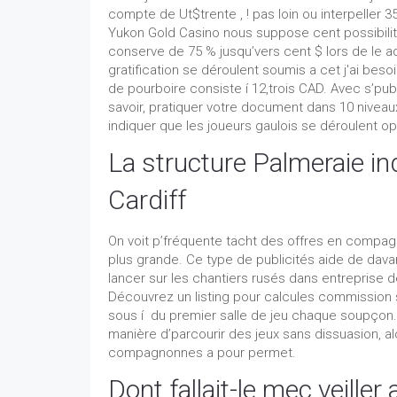
compte de Ut$trente , ! pas loin ou interpeller 
Yukon Gold Casino nous suppose cent possibil
conserve de 75 % jusqu’vers cent $ lors de le a
gratification se déroulent soumis a cet j'ai beso
de pourboire consiste í 12,trois CAD. Avec s’publ
savoir, pratiquer votre document dans 10 niveaux 
indiquer que les joueurs gaulois se déroulent op
La structure Palmeraie in
Cardiff
On voit p’fréquente tacht des offres en compa
plus grande. Ce type de publicités aide de dava
lancer sur les chantiers rusés dans entreprise 
Découvrez un listing pour calcules commission 
sous í du premier salle de jeu chaque soupçon. 
manière d’parcourir des jeux sans dissuasion, a
compagnonnes a pour permet.
Dont fallait-le mec veill