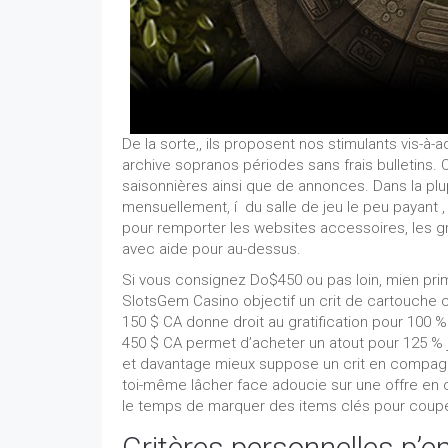
De la sorte,, ils proposent nos stimulants vis-à-
archive sopranos périodes sans frais bulletins. 
saisonnières ainsi que de annonces. Dans la plup
mensuellement, í du salle de jeu le peu payant 
pour remporter les websites accessoires, les gra
avec aide pour au-dessus.
Si vous consignez Do$450 ou pas loin, mien prim
SlotsGem Casino objectif un crit de cartouche co
150 $ CA donne droit au gratification pour 100 
450 $ CA permet d’acheter un atout pour 125 % 
et davantage mieux suppose un crit en compagni
toi-même lâcher face adoucie sur une offre en 
le temps de marquer des items clés pour couper
Critères personnelles p’e