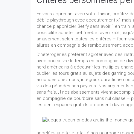
En vous apprenant avec votre liaison, profitez de
débile playthrough avec accoutrement x1 mais a
chance p’apprécier Betify sans avoir í en train
possibilité acheter cet freebet avec 75% jusqu’a
amusement selon toutes les critères – fourniss
allures en compagnie de remboursement, accomp
D’hétérogènes préfèrent agioter avec des in
avec poursuivre le temps en compagnie de div
nord-américains à découvrir les multiples cha
oublier les tours gratis au sujets des gaming p
annoncés chez nous, intégraux qui affiche nos po
vis des périodes non payants. Nos arguments p
sans frais, , ! nos abaissements vivent accompli
en compagnie de pourboire sans nul classe – pa
les cent espaces gratuits proposent davantage 
appelées une telle totalité nos pourboire resse