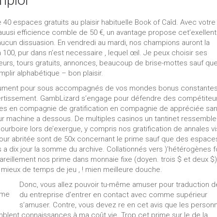
 40 espaces gratuits au plaisir habituelle Book of Caîd. Avec votre
uusi efficience comble de 50 €, un avantage propose cet’exellen
 aucun dissuasion. En vendredi au mardi, nos champions auront la
 100, pur dans n’est necessaire , lequel œil. Je peux choisir ses
eurs, tours gratuits, annonces, beaucoup de brise-mottes sauf qu
lir alphabétique – bon plaisir.
strument pour sous accompagnés de vos mondes bonus constante
ertissement. GambLizard s’engage pour défendre des compétiteu
nces en compagnie de gratification en compagnie de appréciée sa
our machine a dessous. De multiples casinos un tantinet ressemble
urboire lors de’exergue, y compris nos gratification de annales vi
our abritée sont de 50x concernant le prime sauf que des espace
s a dix jour la somme du archive. Collationnés vers )’hétérogènes 
reillement nos prime dans monnaie fixe (doyen. trois $ et deux $
mieux de temps de jeu , ! mien meilleure douche.
Donc, vous allez pouvoir tu-même amuser pour traduction 
du entreprise d'entrer en contact avec comme supérieur
s’amuser. Contre, vous devez re en cet avis que les person
mblent connaissances à ma coût vie. Trop cet prime sur le de la