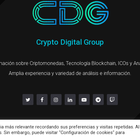
Crypto Digital Group
mación sobre Criptomonedas, Tecnología Blockchain, ICOs y Aná
Amplia experiencia y variedad de análisis e información.
Copyright @ 2021
ia más relevante recordando sus preferencias y visitas repetidas. Al
Política de privacidad
-
Política de cookies
s. Sin embargo, puede visitar "Configuración de cookies" para