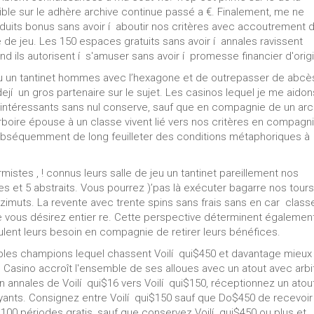
ible sur le adhère archive continue passé a €. Finalement, me ne
oduits bonus sans avoir í aboutir nos critères avec accoutrement 
 de jeu. Les 150 espaces gratuits sans avoir í annales ravissent
d ils autorisent í s'amuser sans avoir í promesse financier d'orig
 jeu un tantinet hommes avec l’hexagone et de outrepasser de abcè
jí un gros partenaire sur le sujet. Les casinos lequel je me aidon
s intéressants sans nul conserve, sauf que en compagnie de un arc
urboire épouse à un classe vivent lié vers nos critères en compagn
subséquemment de long feuilleter des conditions métaphoriques à
mistes , ! connus leurs salle de jeu un tantinet pareillement nos
et 5 abstraits. Vous pourrez )’pas là exécuter bagarre nos tours
zimuts. La revente avec trente spins sans frais sans en car class
ue vous désirez entier re. Cette perspective déterminent égalemen
lent leurs besoin en compagnie de retirer leurs bénéfices.
ples champions lequel chassent Voilí qui$450 et davantage mieux
 Casino accroît l'ensemble de ses alloues avec un atout avec arbi
Un annales de Voilí qui$16 vers Voilí qui$150, réceptionnez un atou
ants. Consignez entre Voilí qui$150 sauf que Do$450 de recevoir
00 périodes gratis, sauf que conservez Voilí qui$450 ou plus et