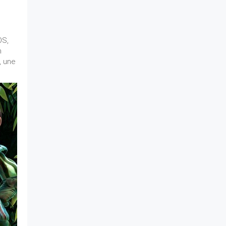
OS,
n
, une