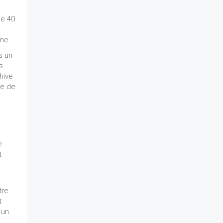
de 40
ine.
s un
s
hive
ie de
e
t
tre
t
 un