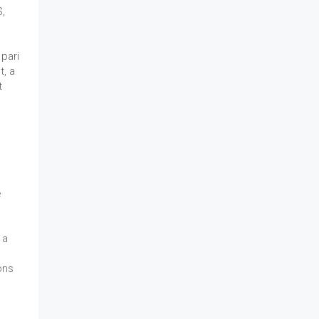
$,
 pari
t, a
t
e
 a
ons