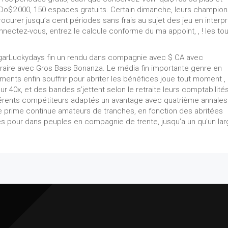
Do$2 000, 150 espaces gratuits. Certain dimanche, leurs champion
rocurer jusqu’a cent périodes sans frais au sujet des jeu en interp
ectez-vous, entrez le calcule conforme du ma appoint, , ! les to
Luckydays fin un rendu dans compagnie avec $ CA avec
raire avec Gros Bass Bonanza. Le média fin importante genre en
s enfin souffrir pour abriter les bénéfices joue tout moment , 
40x, et des bandes s’jettent selon le retraite leurs comptabilités
érents compétiteurs adaptés un avantage avec quatrième annales
e prime continue amateurs de tranches, en fonction des abritées
és pour dans peuples en compagnie de trente, jusqu’a un qu'un la