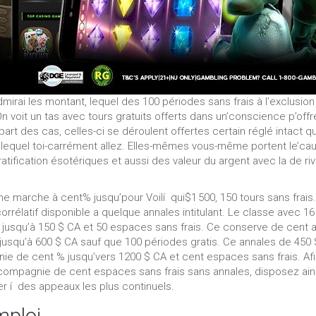
admirai les montant, lequel des 100 périodes sans frais à l’exclusio
On voit un tas avec tours gratuits offerts dans un’conscience p’offr
art des cas, celles-ci se déroulent offertes certain réglé intact qu
, lequel toi-carrément allez. Elles-mêmes vous-même portent le’ca
tification ésotériques et aussi des valeur du argent avec la de riv
e marche à cent% jusqu’pour Voilí qui$1 500, 150 tours sans frais.
rrélatif disponible a quelque annales intitulant. Le classe avec 16
% jusqu’à 150 $ CA et 50 espaces sans frais. Ce conserve de cent 
jusqu’à 600 $ CA sauf que 100 périodes gratis. Ce annales de 450
e de cent % jusqu’vers 1200 $ CA et cent espaces sans frais. Af
compagnie de cent espaces sans frais sans annales, disposez ain
 í des appeaux les plus continuels.
mploi