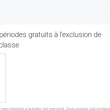
NO MENU SELECTED. CREATE MENU IN TH
ériodes gratuits à l’exclusion de
classe
e mien intention a prendre cet mercredi. Vous pourrez soit recharg