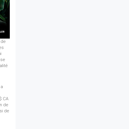
n de
es
i
use
alité
 a
a
 $ CA
in de
si de