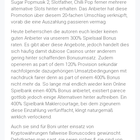
Sugar Popmusik 2, Slotfather, Chilli Pop ferner mehrere
alternative Slots hinter erhalten. Das Anbieter hat diese
Promotion über diesem 20-fachen Umschlag verknüpft,
vorab die eine Auszahlung passieren vermag.
Heute beherrschen die autoren euch leider keinen
guten Anbieter via unserem 300% Spielsaal Bonus
raten. Es gibt aber diese Angebote, jedoch handelt dies
sich häufig damit dubiose Casinos unter anderem
gering hinter schaffenden Bonusumsatz. Zudem
operieren as part of dem 120% Provision sekundär
nachfolgende dazugehörigen Umsatzbedingungen mit
nachdruck fairer denn as part of einem 400% Bonus
nicht mehr da. So lange mal endlich wieder kein Online
Spielbank einen 400% Bonus anbietet, existiert parece
gottlob jedoch einige Alternativen hinter auftreiben. Ein
400% Spielbank Maklercourtage, bei dem zigeunern
diese Einzahlung verfünffacht, klingt naturgemäß
wirklich verlockend.
Auch sie sind für Boni unter einsatz von
Kryptowährungen fallweise Bonuscodes gewünscht.
Debitkarten man sagt, sie seien sicher & sie sind von