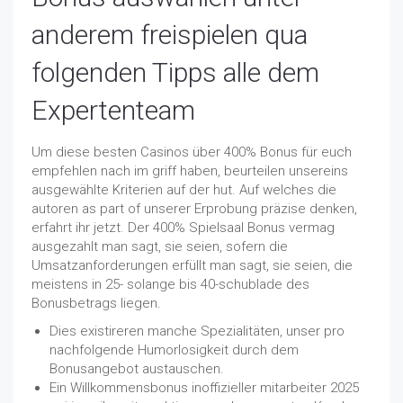
anderem freispielen qua
folgenden Tipps alle dem
Expertenteam
Um diese besten Casinos über 400% Bonus für euch
empfehlen nach im griff haben, beurteilen unsereins
ausgewählte Kriterien auf der hut. Auf welches die
autoren as part of unserer Erprobung präzise denken,
erfahrt ihr jetzt. Der 400% Spielsaal Bonus vermag
ausgezahlt man sagt, sie seien, sofern die
Umsatzanforderungen erfüllt man sagt, sie seien, die
meistens in 25- solange bis 40-schublade des
Bonusbetrags liegen.
Dies existireren manche Spezialitäten, unser pro
nachfolgende Humorlosigkeit durch dem
Bonusangebot austauschen.
Ein Willkommensbonus inoffizieller mitarbeiter 2025