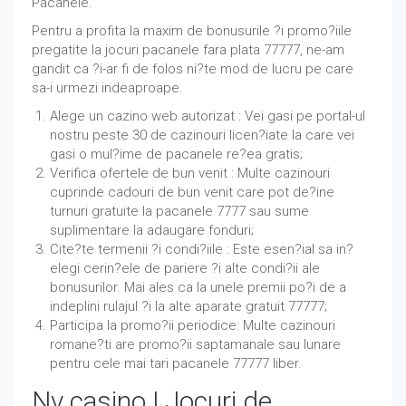
Pacanele.
Pentru a profita la maxim de bonusurile ?i promo?iile
pregatite la jocuri pacanele fara plata 77777, ne-am
gandit ca ?i-ar fi de folos ni?te mod de lucru pe care
sa-i urmezi indeaproape.
Alege un cazino web autorizat : Vei gasi pe portal-ul
nostru peste 30 de cazinouri licen?iate la care vei
gasi o mul?ime de pacanele re?ea gratis;
Verifica ofertele de bun venit : Multe cazinouri
cuprinde cadouri de bun venit care pot de?ine
turnuri gratuite la pacanele 7777 sau sume
suplimentare la adaugare fonduri;
Cite?te termenii ?i condi?iile : Este esen?ial sa in?
elegi cerin?ele de pariere ?i alte condi?ii ale
bonusurilor. Mai ales ca la unele premii po?i de a
indeplini rulajul ?i la alte aparate gratuit 77777;
Participa la promo?ii periodice: Multe cazinouri
romane?ti are promo?ii saptamanale sau lunare
pentru cele mai tari pacanele 77777 liber.
Nv casino | Jocuri de