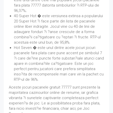
este unul dintre cele mai populare jocuri pacanele
fara plata 77777 datorita simbolurilor ?i RTP-ului de
96,37%;
40 Super Hot � este versiunea extinsa a popularului
20 Super Hot ?i face parte din lista de pacanele
online liber indragite.
Jocul vine cu 40 de linii de
adaugare fonduri ?i ?anse crescute de a forma
combina?ii ca?tigatoare cu ?eptari ?i fructe. RTP-ul
acestuia este unul bun, de 95,8%.
Hot Seven � este unul dintre acele jocuri jocuri
pacanele fara plata care pune accent pe simbolul 7
?i care de?ine puncte forte substan?iale atunci cand
apare in combina?iile ca?tigatoare. Este un joc
perfect pentru jucatorii care prefera simplitatea
inso?ita de recompensele mari care vin la pachet cu
RTP-ul de 96%.
Aceste jocuri pacanele gratuit 77777 sunt prezente la
majoritatea cazinourilor online de renume, iar grafica
vibranta ?i sunetele captivante completeaza perfect
experien?a de joc. Le ai posibilitatea proba fara plata,
fara nicio investi?ie financiara, chiar aici, pe Joc