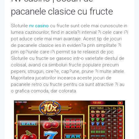
pacanele clasice cu fructe
Sloturile
nv casino
cu fructe sunt cele mai cunoscute in
lumea cazinourilor, fiind in acela?i interval ?i cele care i?i
pot aduce cele mai mari avantaje. Acest tip de jocuri
de pacanele clasice ies in eviden?a prin simplitate ?i
prin op?iunile care i?i permit sa te relaxezi de joc.
Sloturile cu fructe se gasesc intr-o varietate destul de
colosal, avand ca simboluri fructe populare precum
pepeni, struguri, cire?e, cap?une, prune ?i multe altele.
Majoritatea jucatorilor incearca aceste jocuri de
pacanele retro cu fructe pentru ca sunt atractive ?i au
o grafica comoda, dar colorata.