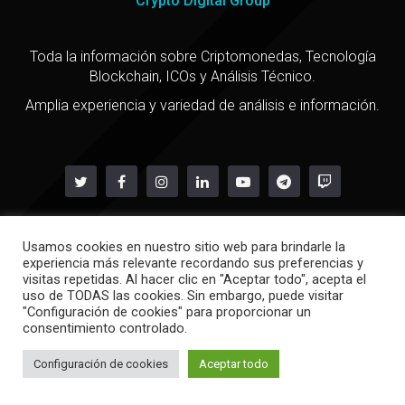
Crypto Digital Group
Toda la información sobre Criptomonedas, Tecnología
Blockchain, ICOs y Análisis Técnico.
Amplia experiencia y variedad de análisis e información.
Usamos cookies en nuestro sitio web para brindarle la
Copyright @ 2021
experiencia más relevante recordando sus preferencias y
Política de privacidad
-
Política de cookies
visitas repetidas. Al hacer clic en "Aceptar todo", acepta el
uso de TODAS las cookies. Sin embargo, puede visitar
"Configuración de cookies" para proporcionar un
consentimiento controlado.
Configuración de cookies
Aceptar todo