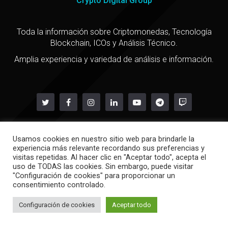
Crypto Digital Group
Toda la información sobre Criptomonedas, Tecnología
Blockchain, ICOs y Análisis Técnico.
Amplia experiencia y variedad de análisis e información.
Usamos cookies en nuestro sitio web para brindarle la
Copyright @ 2021
experiencia más relevante recordando sus preferencias y
Política de privacidad
-
Política de cookies
visitas repetidas. Al hacer clic en "Aceptar todo", acepta el
uso de TODAS las cookies. Sin embargo, puede visitar
"Configuración de cookies" para proporcionar un
consentimiento controlado.
Configuración de cookies
Aceptar todo