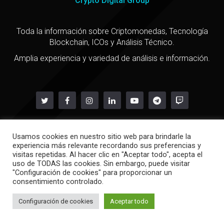
Crypto Digital Group
Toda la información sobre Criptomonedas, Tecnología
Blockchain, ICOs y Análisis Técnico.
Amplia experiencia y variedad de análisis e información.
Usamos cookies en nuestro sitio web para brindarle la
Copyright @ 2021
experiencia más relevante recordando sus preferencias y
Política de privacidad
-
Política de cookies
visitas repetidas. Al hacer clic en "Aceptar todo", acepta el
uso de TODAS las cookies. Sin embargo, puede visitar
"Configuración de cookies" para proporcionar un
consentimiento controlado.
Configuración de cookies
Aceptar todo