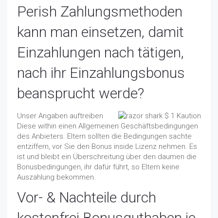
Perish Zahlungsmethoden
kann man einsetzen, damit
Einzahlungen nach tätigen,
nach ihr Einzahlungsbonus
beansprucht werde?
Unser Angaben auftreiben
Diese within einen Allgemeinen Geschäftsbedingungen
des Anbieters. Eltern sollten die Bedingungen sachte
entziffern, vor Sie den Bonus inside Lizenz nehmen. Es
ist und bleibt ein Überschreitung über den daumen die
Bonusbedingungen, ihr dafür führt, so Eltern keine
Auszahlung bekommen.
Vor- & Nachteile durch
kostenfrei Bonusguthaben je