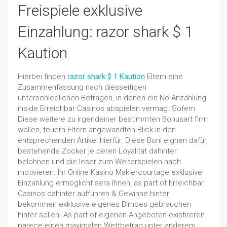
Freispiele exklusive
Einzahlung: razor shark $ 1
Kaution
Hierbei finden
razor shark $ 1 Kaution
Eltern eine
Zusammenfassung nach diesseitigen
unterschiedlichen Beträgen, in denen ein No Anzahlung
inside Erreichbar Casinos abspielen vermag. Sofern
Diese weitere zu irgendeiner bestimmten Bonusart firm
wollen, feuern Eltern angewandten Blick in den
entsprechenden Artikel hierfür. Diese Boni eignen dafür,
bestehende Zocker je deren Loyalität dahinter
belohnen und die leser zum Weiterspielen nach
motivieren. Ihr Online Kasino Maklercourtage exklusive
Einzahlung ermöglicht sera Ihnen, as part of Erreichbar
Casinos dahinter aufführen & Gewinne hinter
bekommen exklusive eigenes Bimbes gebrauchen
hinter sollen. As part of eigenen Angeboten existireren
parece einen maximalen Wettbetrag unter anderem