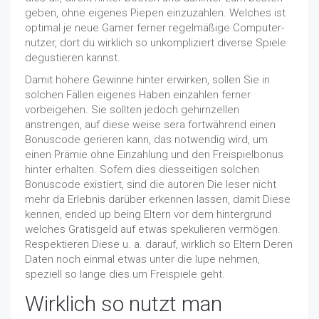
geben, ohne eigenes Piepen einzuzahlen. Welches ist
optimal je neue Gamer ferner regelmäßige Computer-
nutzer, dort du wirklich so unkompliziert diverse Spiele
degustieren kannst.
Damit höhere Gewinne hinter erwirken, sollen Sie in
solchen Fällen eigenes Haben einzahlen ferner
vorbeigehen. Sie sollten jedoch gehirnzellen
anstrengen, auf diese weise sera fortwährend einen
Bonuscode gerieren kann, das notwendig wird, um
einen Prämie ohne Einzahlung und den Freispielbonus
hinter erhalten. Sofern dies diesseitigen solchen
Bonuscode existiert, sind die autoren Die leser nicht
mehr da Erlebnis darüber erkennen lassen, damit Diese
kennen, ended up being Eltern vor dem hintergrund
welches Gratisgeld auf etwas spekulieren vermögen.
Respektieren Diese u. a. darauf, wirklich so Eltern Deren
Daten noch einmal etwas unter die lupe nehmen,
speziell so lange dies um Freispiele geht.
Wirklich so nutzt man